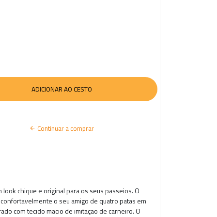
I
A
R
S
E
S
S
Ã
Continuar a comprar
O
 look chique e original para os seus passeios. O
 confortavelmente o seu amigo de quatro patas em
rrado com tecido macio de imitação de carneiro. O