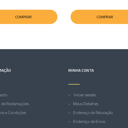
COMPRAR
COMPRAR
MAÇÃO
MINHA CONTA
acto
Iniciar sessão
o de Reclamações
Meus Detalhes
os e Condições
Endereço de Faturação
Endereço de Envio