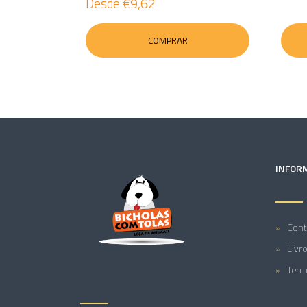
Desde
€9,62
COMPRAR
INFOR
Cont
Livr
Term