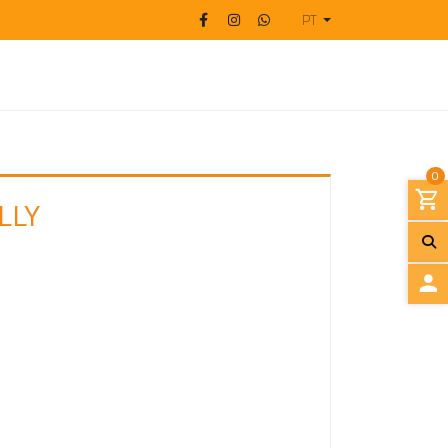
PT
0
LLY
I
N
I
C