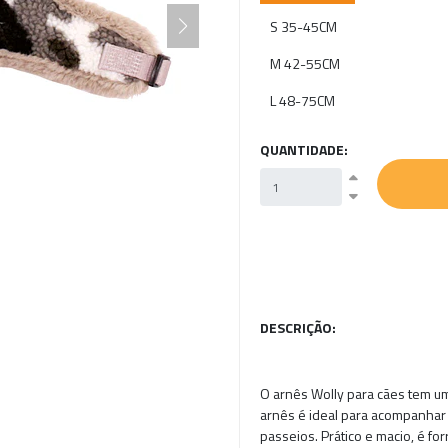
S 35-45CM
M 42-55CM
L 48-75CM
QUANTIDADE:
DESCRIÇÃO:
O arnês Wolly para cães tem um
arnês é ideal para acompanhar
passeios. Prático e macio, é fo