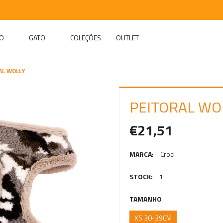
O
GATO
COLEÇÕES
OUTLET
AL WOLLY
PEITORAL WO
€21,51
MARCA:
Croci
STOCK:
1
TAMANHO
XS 30-39CM