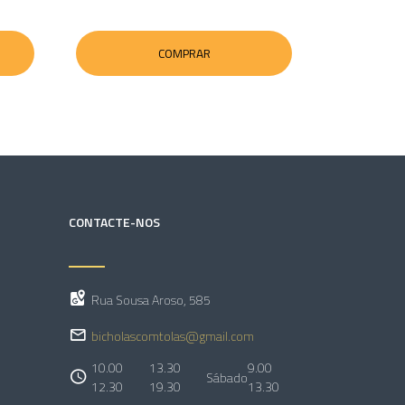
COMPRAR
CONTACTE-NOS
Rua Sousa Aroso, 585
bicholascomtolas@gmail.com
10.00
13.30
9.00
Sábado
12.30
19.30
13.30