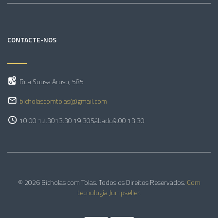
CONTACTE-NOS
Rua Sousa Aroso, 585
bicholascomtolas@gmail.com
10.00 12.30
13.30 19.30
Sábado
9.00 13.30
© 2026 Bicholas com Tolas. Todos os Direitos Reservados.
Com
tecnologia Jumpseller
.