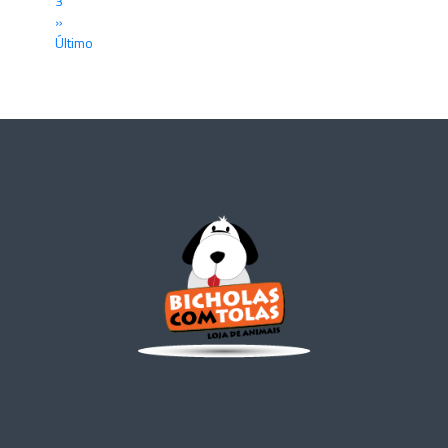
3
»
Último