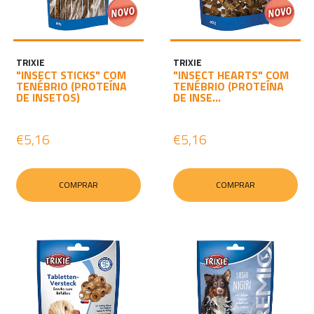
C
I
A
TRIXIE
TRIXIE
R
"INSECT STICKS" COM
"INSECT HEARTS" COM
TENÉBRIO (PROTEÍNA
TENÉBRIO (PROTEÍNA
DE INSETOS)
DE INSE...
S
E
€5,16
€5,16
S
S
COMPRAR
COMPRAR
Ã
O