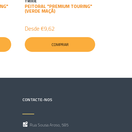
TRIXIE
ING"
PEITORAL "PREMIUM TOURING"
(VERDE MAÇÃ)
Desde
€9,62
COMPRAR
CONTACTE-NOS
Rua Sousa Aroso, 585