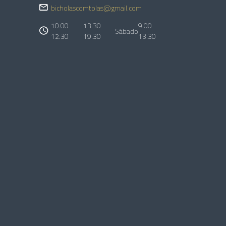
bicholascomtolas@gmail.com
10.00
13.30
9.00
Sábado
12.30
19.30
13.30