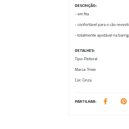
DESCRIÇÃO:
- em fita
- confortável para o cão reves
- totalmente ajustável na barrig
DETALHES:
Tipo:
Peitoral
Marca:
Trixie
Cor:
Cinza
PARTILHAR: