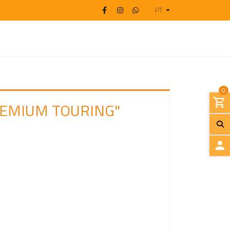
PT
0
REMIUM TOURING"
I
N
I
C