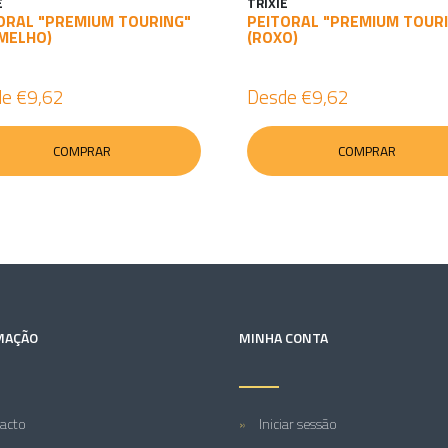
E
TRIXIE
ORAL "PREMIUM TOURING"
PEITORAL "PREMIUM TOUR
MELHO)
(ROXO)
de
€9,62
Desde
€9,62
COMPRAR
COMPRAR
MAÇÃO
MINHA CONTA
acto
Iniciar sessão