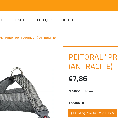
O
GATO
COLEÇÕES
OUTLET
AL "PREMIUM TOURING" (ANTRACITE)
PEITORAL "P
(ANTRACITE)
€7,86
MARCA:
Trixie
TAMANHO
(XXS-XS) 26-38 CM / 10MM