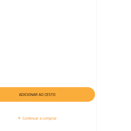
I
A
R
S
E
S
S
Ã
O
Continuar a comprar