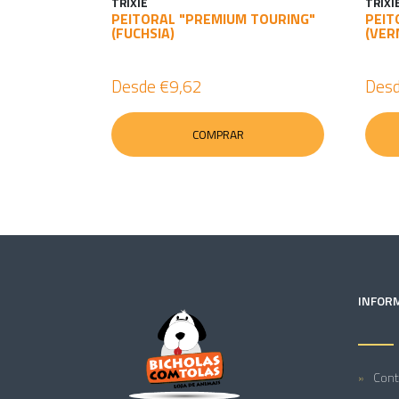
TRIXIE
TRIXI
PEITORAL "PREMIUM TOURING"
PEIT
(FUCHSIA)
(VER
Desde
€9,62
Des
COMPRAR
INFOR
Cont