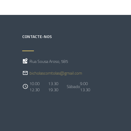
CONTACTE-NOS
Rua Sousa Aroso, 585
bicholascomtolas@gmail.com
10.00
13.30
9.00
Sábado
12.30
19.30
13.30