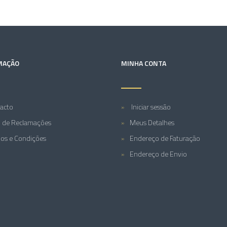
MAÇÃO
MINHA CONTA
acto
Iniciar sessão
o de Reclamações
Meus Detalhes
os e Condições
Endereço de Faturação
Endereço de Envio