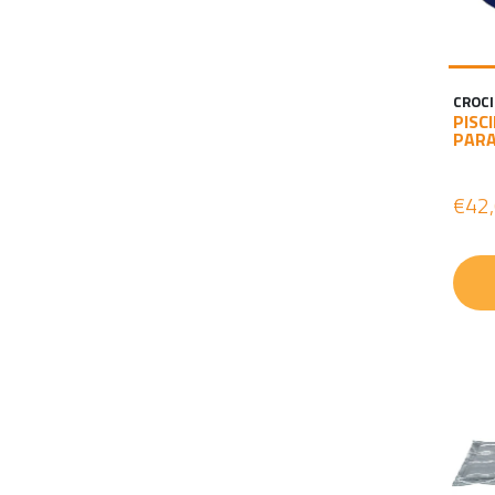
CROCI
PISC
PARA
€42