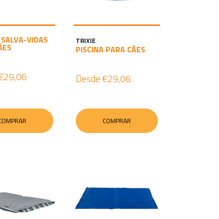
I
A
R
 SALVA-VIDAS
TRIXIE
ÃES
PISCINA PARA CÃES
S
E
€29,06
Desde
€29,06
S
S
Ã
COMPRAR
COMPRAR
O