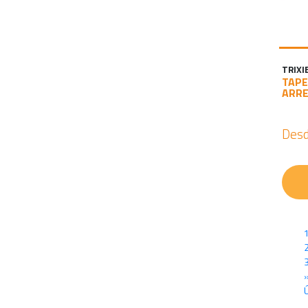
TRIXI
TAPE
ARR
Des