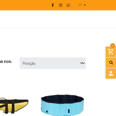
PT
0
R POR:
I
N
I
C