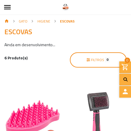
GATO
HIGIENE
ESCOVAS
ESCOVAS
Ainda em desenvolvimento...
6 Produto(s)
0
FILTROS
0
I
N
I