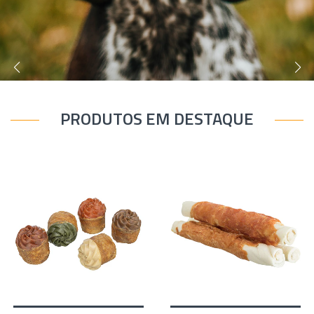
C
I
A
R
S
PRODUTOS EM DESTAQUE
E
S
S
Ã
O