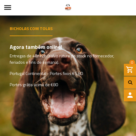
BICHOLAS COM TOLAS
Agora também online!
Entregas de 48/72h (salvo rutura de stock no fornecedor,
feriados e fins de semana).
0
Portugal Continental - Portes fixos €5.80
Portes grátis acima de €80
I
N
I