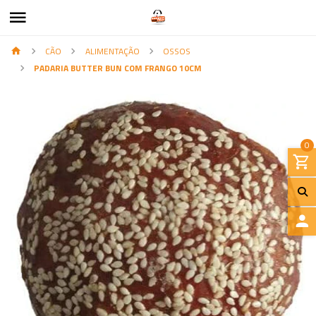
CÃO
ALIMENTAÇÃO
OSSOS
PADARIA BUTTER BUN COM FRANGO 10CM
0
I
N
I