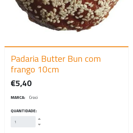
C
I
A
R
S
E
Padaria Butter Bun com
S
frango 10cm
S
€5,40
Ã
O
MARCA:
Croci
QUANTIDADE: