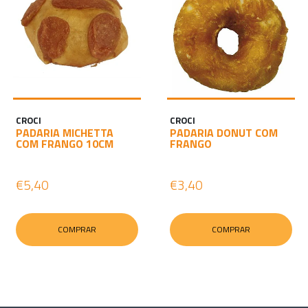
CROCI
CROCI
PADARIA MICHETTA
PADARIA DONUT COM
COM FRANGO 10CM
FRANGO
€5,40
€3,40
COMPRAR
COMPRAR