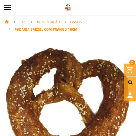
CÃO
ALIMENTAÇÃO
OSSOS
PADARIA BREZEL COM FRANGO 19CM
0
I
N
I