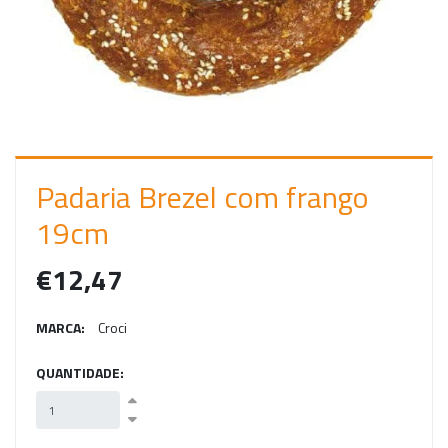
C
I
A
R
S
E
Padaria Brezel com frango
S
19cm
S
€12,47
Ã
O
MARCA:
Croci
QUANTIDADE: