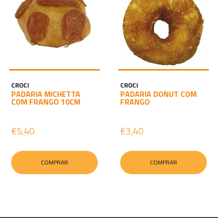
CROCI
CROCI
PADARIA MICHETTA
PADARIA DONUT COM
COM FRANGO 10CM
FRANGO
€5,40
€3,40
COMPRAR
COMPRAR