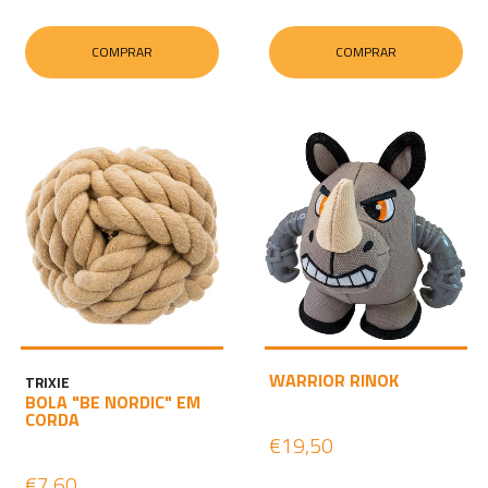
COMPRAR
COMPRAR
WARRIOR RINOK
TRIXIE
BOLA "BE NORDIC" EM
CORDA
€19,50
€7,60