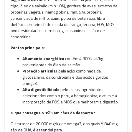
trigo, óleo de salmão (min 10%), gordura de aves, extratos de
proteínas vegetais, hemoglobina (min. 5%), proteína
concentrada de milho, atum, polpa de beterraba, fibra
dietética, proteína hidrolisada de frango, lecitina, FOS, MOS,
ovo desidratado, L-carnitina, glucosamina e sulfato de
condroitina.
Pontos principais:
Altamente energético
contém 4 800 kcal/kg
provenientes do óleo de salmão
Proteção articular
pela ação combinada da
glucosamina, da condroitina e dos ácidos gordos
omega3.
Alta digestibilidade
pelos seus ingredientes
selecionados como o peru, a hemoglobina, o atum e a
incorporação de FOS e MOS que melhoram a digestão.
O que consegue o 3Ω
3 em cães de desporto?
O seu teor de 20.000 mg/kg de omega3, dos quais 5.840 mg
são de DHA, é essencial para: