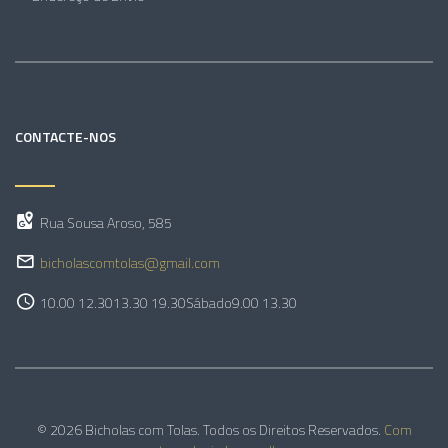
CONTACTE-NOS
Rua Sousa Aroso, 585
bicholascomtolas@gmail.com
10.00 12.30
13.30 19.30
Sábado
9.00 13.30
© 2026 Bicholas com Tolas. Todos os Direitos Reservados.
Com