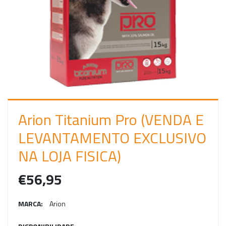
C
I
A
R
S
E
S
Arion Titanium Pro (VENDA E
S
LEVANTAMENTO EXCLUSIVO
Ã
NA LOJA FISICA)
O
€56,95
MARCA:
Arion