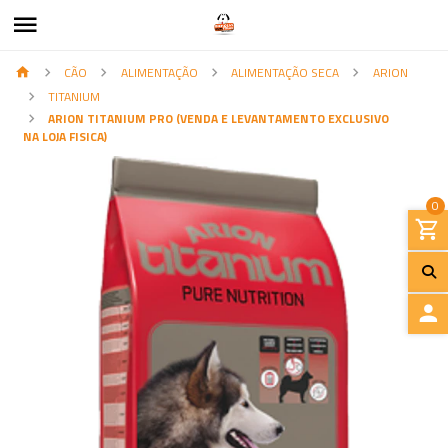
CÃO
ALIMENTAÇÃO
ALIMENTAÇÃO SECA
ARION
TITANIUM
ARION TITANIUM PRO (VENDA E LEVANTAMENTO EXCLUSIVO
NA LOJA FISICA)
0
I
N
I