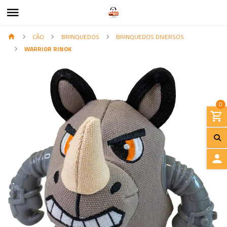
CÃO
BRINQUEDOS
BRINQUEDOS DIVERSOS
WARRIOR RINOK
0
I
N
I