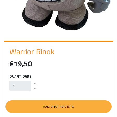
C
I
A
R
S
E
Warrior Rinok
S
€19,50
S
Ã
QUANTIDADE:
O