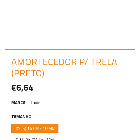
C
I
A
R
S
E
AMORTECEDOR P/ TRELA
S
(PRETO)
S
€6,64
Ã
O
MARCA:
Trixie
TAMANHO
(XS-S) 16 CM / 10 MM
(S-M) 21 CM / 15 MM