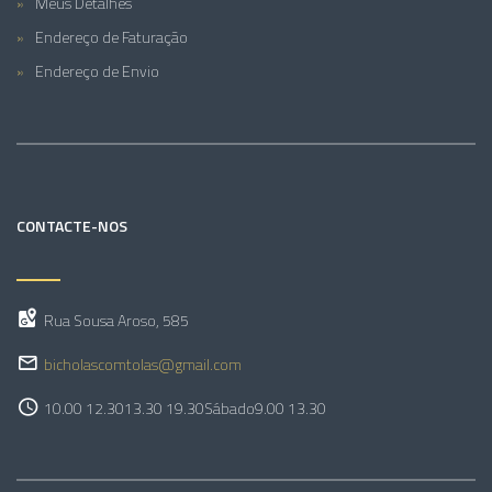
Meus Detalhes
Endereço de Faturação
Endereço de Envio
CONTACTE-NOS
Rua Sousa Aroso, 585
bicholascomtolas@gmail.com
10.00 12.30
13.30 19.30
Sábado
9.00 13.30