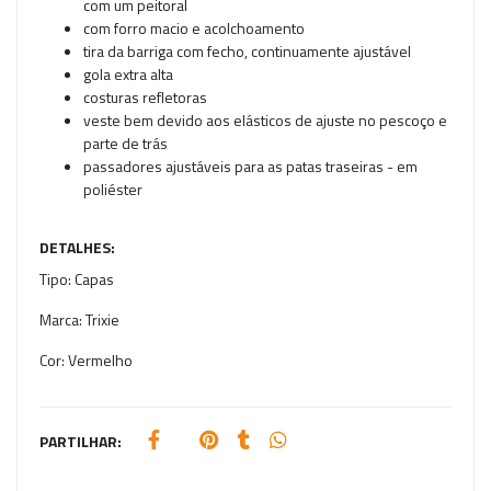
com um peitoral
com forro macio e acolchoamento
tira da barriga com fecho, continuamente ajustável
gola extra alta
costuras refletoras
veste bem devido aos elásticos de ajuste no pescoço e
parte de trás
passadores ajustáveis para as patas traseiras - em
poliéster
DETALHES:
Tipo:
Capas
Marca:
Trixie
Cor:
Vermelho
PARTILHAR: