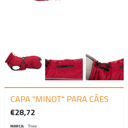
C
I
A
R
S
E
S
S
Ã
O
CAPA "MINOT" PARA CÃES
€28,72
MARCA:
Trixie