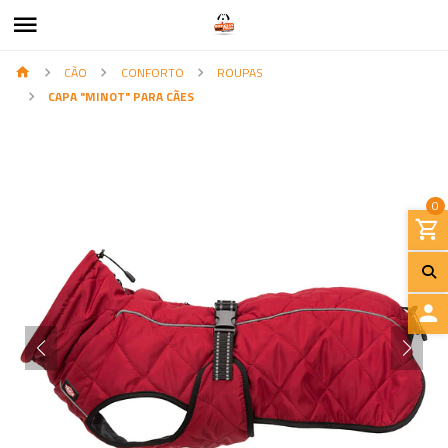
CÃO
CONFORTO
ROUPAS
CAPA "MINOT" PARA CÃES
0
I
N
I