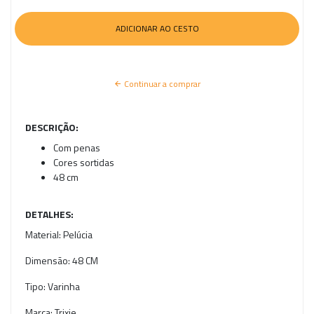
Continuar a comprar
DESCRIÇÃO:
Com penas
Cores sortidas
48 cm
DETALHES:
Material:
Pelúcia
Dimensão:
48 CM
Tipo:
Varinha
Marca:
Trixie