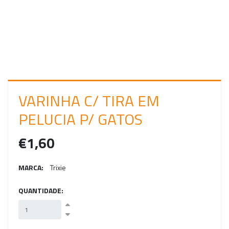
C
I
A
R
S
E
VARINHA C/ TIRA EM
S
PELUCIA P/ GATOS
S
€1,60
Ã
O
MARCA:
Trixie
QUANTIDADE: