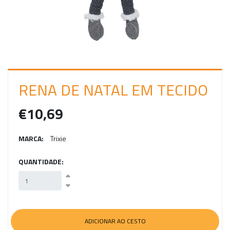
C
I
A
R
S
RENA DE NATAL EM TECIDO
E
S
€10,69
S
MARCA:
Trixie
Ã
O
QUANTIDADE: