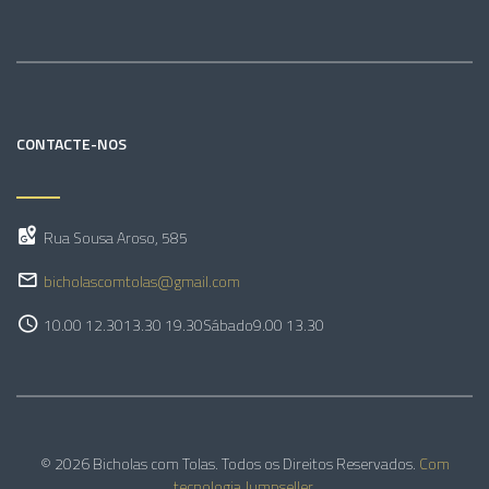
CONTACTE-NOS
Rua Sousa Aroso, 585
bicholascomtolas@gmail.com
10.00 12.30
13.30 19.30
Sábado
9.00 13.30
© 2026 Bicholas com Tolas. Todos os Direitos Reservados.
Com
tecnologia Jumpseller
.