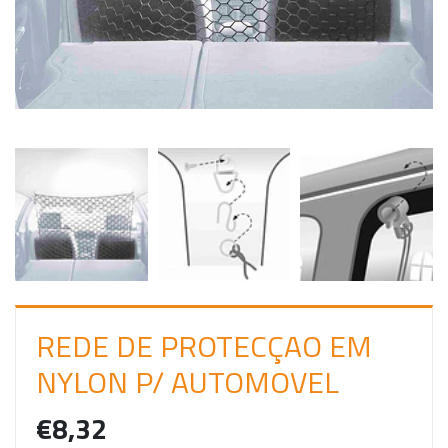
C
I
A
R
S
E
S
S
Ã
O
REDE DE PROTECÇAO EM
NYLON P/ AUTOMOVEL
€8,32