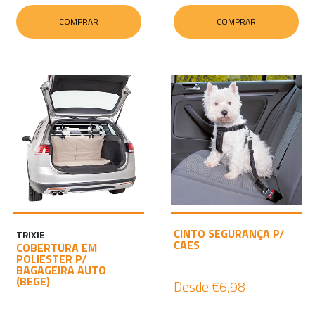
COMPRAR
COMPRAR
CINTO SEGURANÇA P/
TRIXIE
CAES
COBERTURA EM
POLIESTER P/
BAGAGEIRA AUTO
(BEGE)
Desde
€6,98