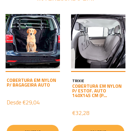
COBERTURA EM NYLON
TRIXIE
P/ BAGAGEIRA AUTO
COBERTURA EM NYLON
P/ ESTOF. AUTO
140X145 CM (P...
Desde
€29,04
€32,28