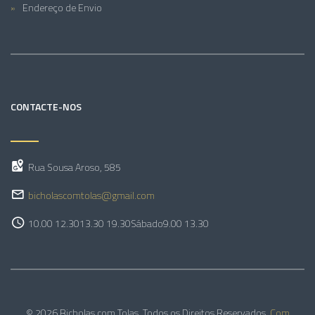
Endereço de Envio
CONTACTE-NOS
Rua Sousa Aroso, 585
bicholascomtolas@gmail.com
10.00 12.30
13.30 19.30
Sábado
9.00 13.30
© 2026 Bicholas com Tolas. Todos os Direitos Reservados.
Com