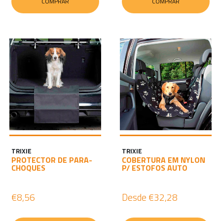
COMPRAR
COMPRAR
TRIXIE
TRIXIE
PROTECTOR DE PARA-
COBERTURA EM NYLON
CHOQUES
P/ ESTOFOS AUTO
€8,56
Desde
€32,28