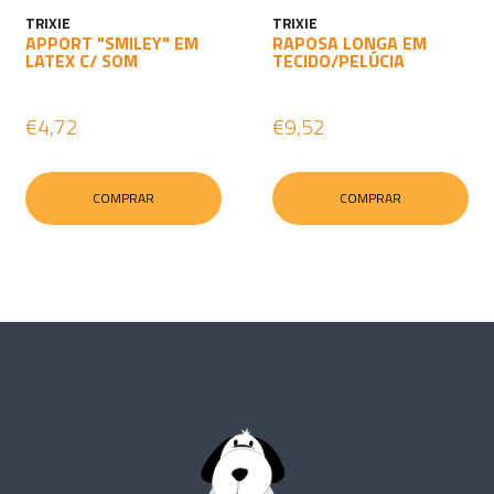
TRIXIE
TRIXIE
APPORT "SMILEY" EM
RAPOSA LONGA EM
LATEX C/ SOM
TECIDO/PELÚCIA
€4,72
€9,52
COMPRAR
COMPRAR