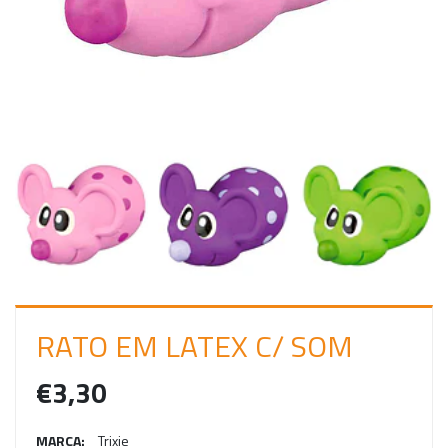
C
I
A
R
S
E
S
S
Ã
O
RATO EM LATEX C/ SOM
€3,30
MARCA:
Trixie