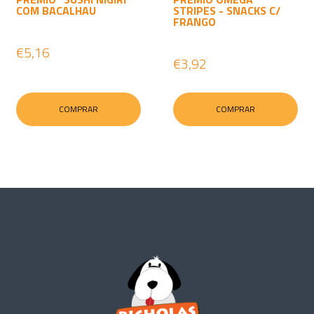
COM BACALHAU
STRIPES - SNACKS C/
FRANGO
€5,16
€3,92
COMPRAR
COMPRAR