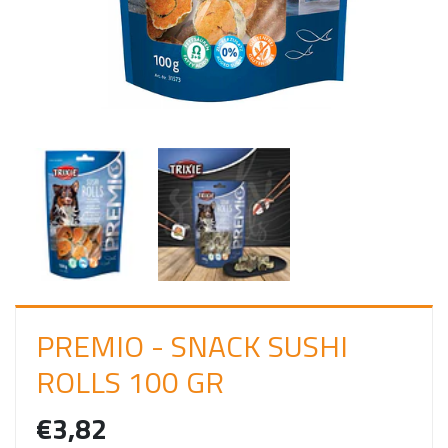
C
I
A
R
S
E
S
S
Ã
O
PREMIO - SNACK SUSHI
ROLLS 100 GR
€3,82