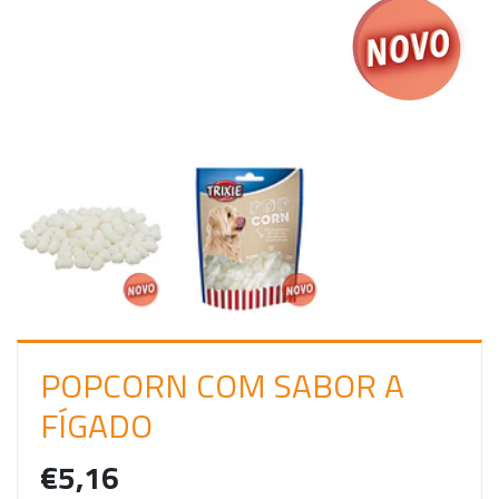
C
I
A
R
S
E
S
S
Ã
O
POPCORN COM SABOR A
FÍGADO
€5,16