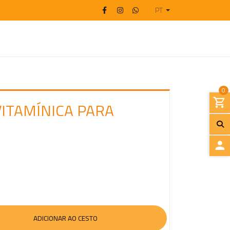
PT
0
VITAMÍNICA PARA
I
N
I
C