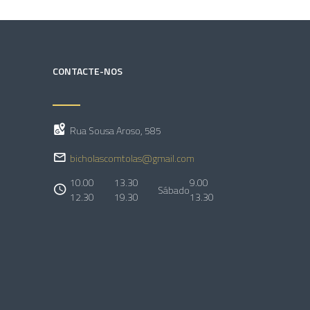
CONTACTE-NOS
Rua Sousa Aroso, 585
bicholascomtolas@gmail.com
10.00
13.30
9.00
Sábado
12.30
19.30
13.30