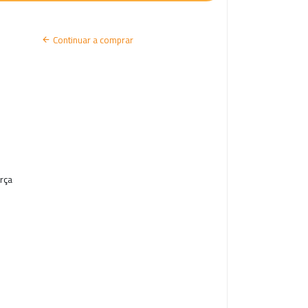
I
A
Continuar a comprar
R
S
E
S
S
Ã
orça
O