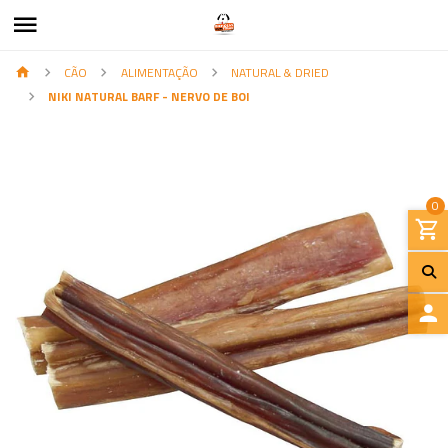
CÃO
ALIMENTAÇÃO
NATURAL & DRIED
NIKI NATURAL BARF - NERVO DE BOI
0
I
N
I