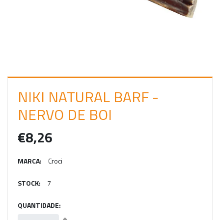
C
I
A
R
S
E
NIKI NATURAL BARF -
S
NERVO DE BOI
S
€8,26
Ã
O
MARCA:
Croci
STOCK:
7
QUANTIDADE: