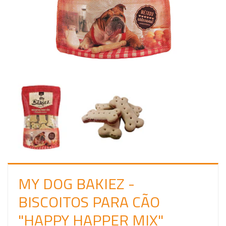
C
I
A
R
S
E
S
S
Ã
O
MY DOG BAKIEZ -
BISCOITOS PARA CÃO
"HAPPY HAPPER MIX"