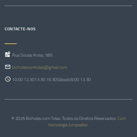
CONTACTE-NOS
Rua Sousa Aroso, 585
bicholascomtolas@gmail.com
10.00 12.30
13.30 19.30
Sábado
9.00 13.30
© 2026 Bicholas com Tolas. Todos os Direitos Reservados.
Com
tecnologia Jumpseller
.