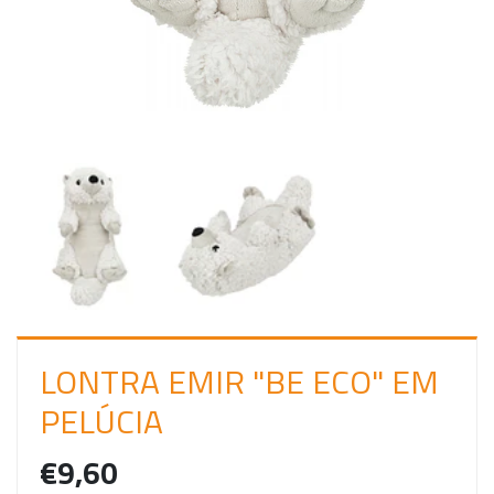
C
I
A
R
S
E
S
S
Ã
O
LONTRA EMIR "BE ECO" EM
PELÚCIA
€9,60