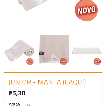
C
I
A
R
S
E
S
S
Ã
O
JUNIOR - MANTA (CAQUI)
€5,30
MARCA:
Trixie