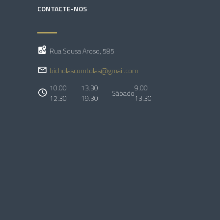
CONTACTE-NOS
Rua Sousa Aroso, 585
bicholascomtolas@gmail.com
10.00
13.30
9.00
Sábado
12.30
19.30
13.30