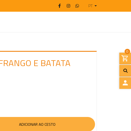
PT
0
FRANGO E BATATA
I
N
I
C