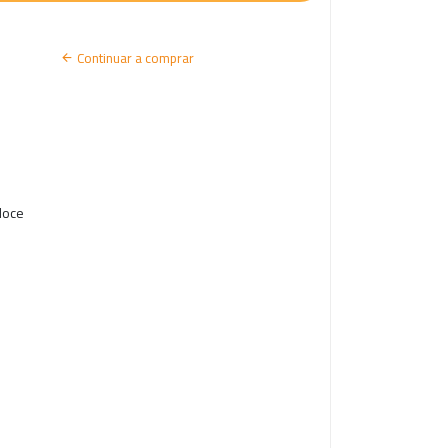
I
A
Continuar a comprar
R
S
E
S
S
doce
Ã
O