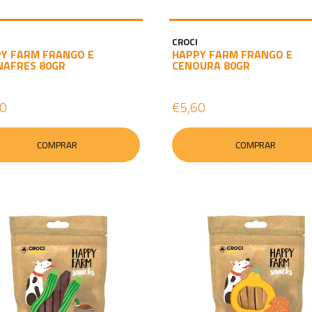
CROCI
Y FARM FRANGO E
HAPPY FARM FRANGO E
NAFRES 80GR
CENOURA 80GR
60
€5,60
COMPRAR
COMPRAR