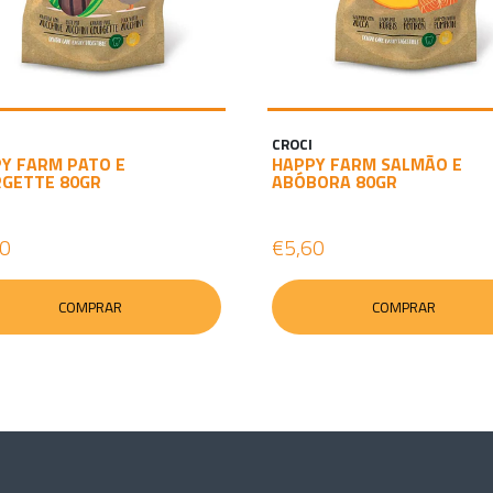
CROCI
Y FARM PATO E
HAPPY FARM SALMÃO E
GETTE 80GR
ABÓBORA 80GR
60
€5,60
COMPRAR
COMPRAR