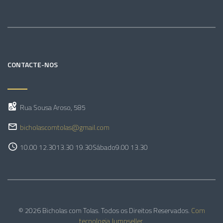
CONTACTE-NOS
Rua Sousa Aroso, 585
bicholascomtolas@gmail.com
10.00 12.30
13.30 19.30
Sábado
9.00 13.30
© 2026 Bicholas com Tolas. Todos os Direitos Reservados.
Com
tecnologia Jumpseller
.