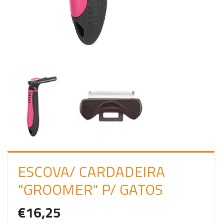
C
I
A
R
S
E
S
S
Ã
O
ESCOVA/ CARDADEIRA
"GROOMER" P/ GATOS
€16,25