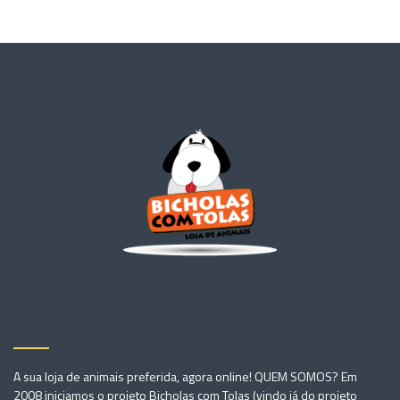
C
I
A
R
S
E
S
S
Ã
O
A sua loja de animais preferida, agora online! QUEM SOMOS? Em
2008 iniciamos o projeto Bicholas com Tolas (vindo já do projeto