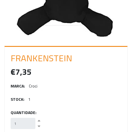
C
I
A
R
S
E
FRANKENSTEIN
S
€7,35
S
Ã
MARCA:
Croci
O
STOCK:
1
QUANTIDADE: