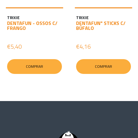
TRIXIE
TRIXIE
DENTAFUN - OSSOS C/
DENTAFUN" STICKS C/
FRANGO
BÚFALO
€5,40
€4,16
COMPRAR
COMPRAR