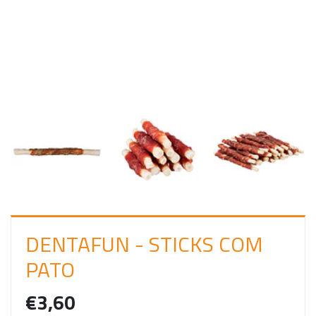
C
I
A
R
S
E
S
S
Ã
O
DENTAFUN - STICKS COM
PATO
€3,60