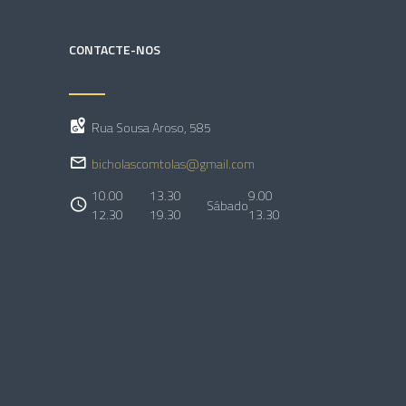
CONTACTE-NOS
Rua Sousa Aroso, 585
bicholascomtolas@gmail.com
10.00
13.30
9.00
Sábado
12.30
19.30
13.30