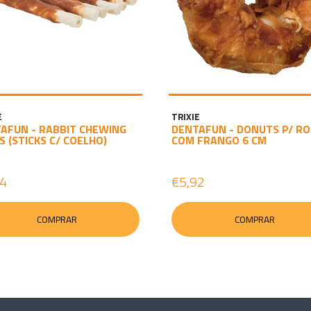
E
TRIXIE
AFUN - RABBIT CHEWING
DENTAFUN - DONUTS P/ R
S (STICKS C/ COELHO)
COM FRANGO 6 CM
24
€5,92
COMPRAR
COMPRAR