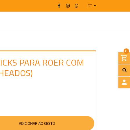
PT
0
ICKS PARA ROER COM
HEADOS)
I
N
I
C