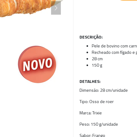
DESCRIÇÃO:
Pele de bovino com carn
Recheado com fígado e 
28 cm
150 g
DETALHES:
Dimensão:
28 cm/unidade
Tipo:
Osso de roer
Marca:
Trixie
Peso:
150 g/unidade
Sabor:
Frango