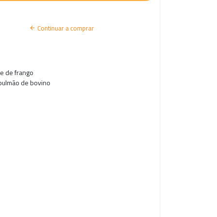
I
A
Continuar a comprar
R
S
E
e de frango
pulmão de bovino
S
S
Ã
O