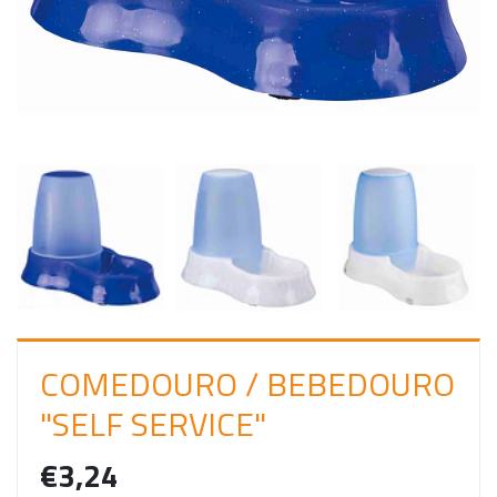
C
I
A
R
S
E
S
S
Ã
O
COMEDOURO / BEBEDOURO
"SELF SERVICE"
€3,24