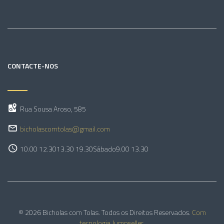
CONTACTE-NOS
Rua Sousa Aroso, 585
bicholascomtolas@gmail.com
10.00 12.30
13.30 19.30
Sábado
9.00 13.30
© 2026 Bicholas com Tolas. Todos os Direitos Reservados.
Com
tecnologia Jumpseller
.