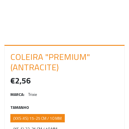
C
I
A
R
S
E
COLEIRA "PREMIUM"
S
(ANTRACITE)
S
€2,56
Ã
O
MARCA:
Trixie
TAMANHO
(XXS-XS) 15-25 CM / 10 MM
(XS-S) 22-35 CM / 10 MM