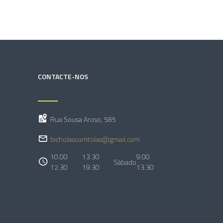
CONTACTE-NOS
Rua Sousa Aroso, 585
bicholascomtolas@gmail.com
10.00
13.30
9.00
Sábado
12.30
19.30
13.30