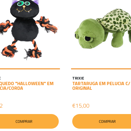
E
TRIXIE
QUEDO "HALLOWEEN" EM
TARTARUGA EM PELUCIA C/
CIA/CORDA
ORIGINAL
52
€15,00
COMPRAR
COMPRAR