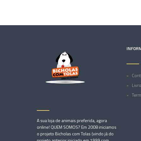
INFOR
Cont
Livr
Term
A sua loja de animais preferida, agora
online! QUEM SOMOS? Em 2008 iniciamos
o projeto Bicholas com Tolas (vindo já do
projeto anterior iniciado em 1999 com