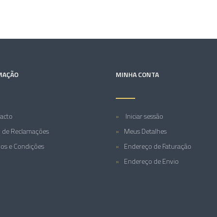
MAÇÃO
MINHA CONTA
acto
Iniciar sessão
o de Reclamações
Meus Detalhes
os e Condições
Endereço de Faturação
Endereço de Envio