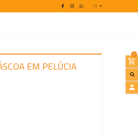
PT
0
ÁSCOA EM PELÚCIA
I
N
I
C