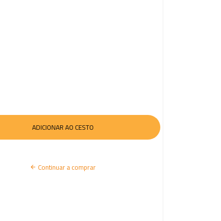
I
A
R
S
E
S
S
Ã
O
Continuar a comprar