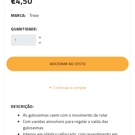
€4,50
MARCA:
Trixie
QUANTIDADE:
Continuar a comprar
DESCRIÇÃO:
As guloseimas caem com o movimento de rolar
Com varetas amovíveis para regular a saída das
guloseimas
Interior em plástico reforçado, com revestimento em