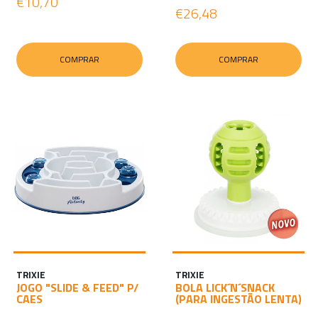
€10,70
€26,48
COMPRAR
COMPRAR
TRIXIE
TRIXIE
JOGO "SLIDE & FEED" P/
BOLA LICK´N´SNACK
CAES
(PARA INGESTÃO LENTA)