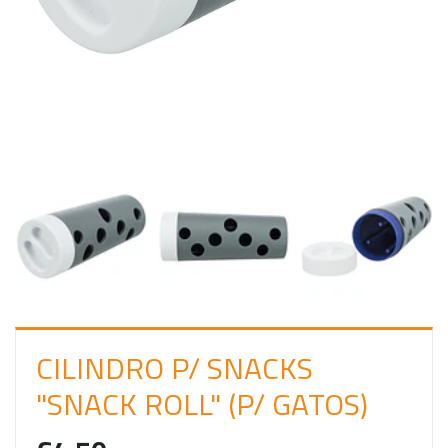
C
I
A
R
S
E
S
S
Ã
O
CILINDRO P/ SNACKS
"SNACK ROLL" (P/ GATOS)