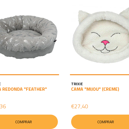
E
TRIXIE
 REDONDA "FEATHER"
CAMA "MIJOU" (CREME)
,36
€27,40
COMPRAR
COMPRAR