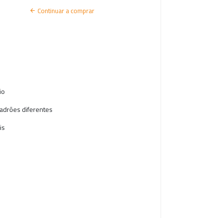
I
Continuar a comprar
A
R
S
E
S
io
S
padrões diferentes
Ã
is
O