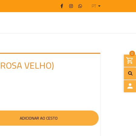
PT
0
 (ROSA VELHO)
I
N
I
C