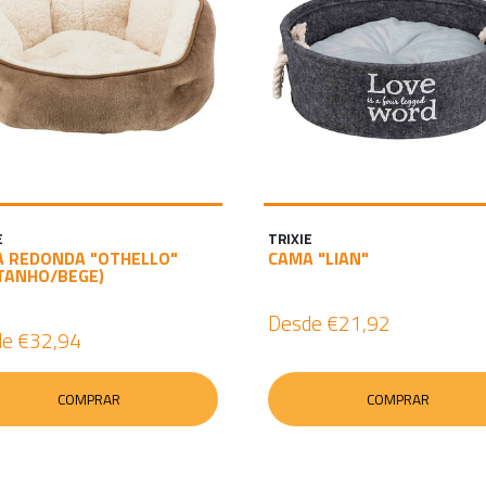
E
TRIXIE
 REDONDA "OTHELLO"
CAMA "LIAN"
TANHO/BEGE)
Desde
€21,92
de
€32,94
COMPRAR
COMPRAR