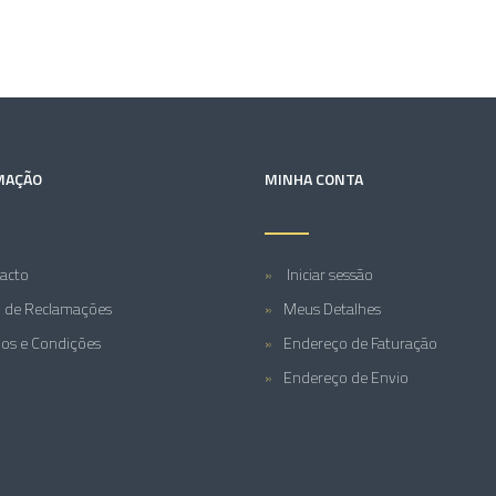
MAÇÃO
MINHA CONTA
acto
Iniciar sessão
o de Reclamações
Meus Detalhes
os e Condições
Endereço de Faturação
Endereço de Envio