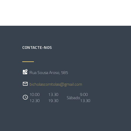
CONTACTE-NOS
Rua Sousa Aroso, 585
bicholascomtolas@gmail.com
10.00
13.30
9.00
Sábado
12.30
19.30
13.30