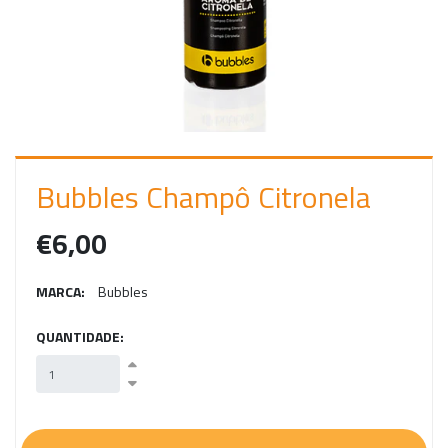
C
I
A
R
S
E
Bubbles Champô Citronela
S
€6,00
S
Ã
MARCA:
Bubbles
O
QUANTIDADE: