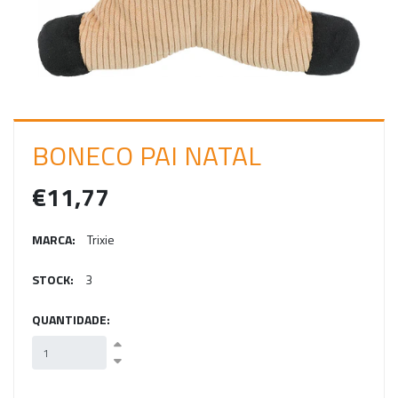
C
I
A
R
S
BONECO PAI NATAL
E
S
€11,77
S
MARCA:
Trixie
Ã
O
STOCK:
3
QUANTIDADE: