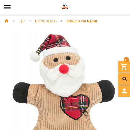
CÃO
BRINQUEDOS
BONECO PAI NATAL
0
I
N
I