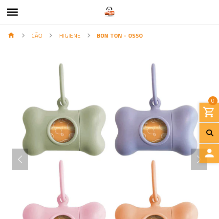
CÃO
HIGIENE
BON TON - OSSO
0
I
N
I