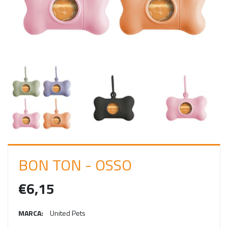
C
I
A
R
S
E
S
S
Ã
O
BON TON - OSSO
€6,15
MARCA:
United Pets