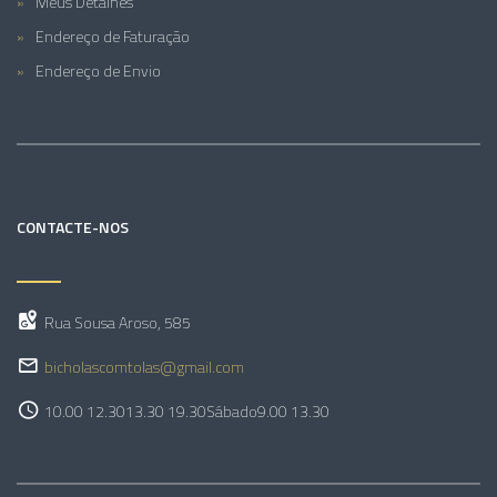
Meus Detalhes
Endereço de Faturação
Endereço de Envio
CONTACTE-NOS
Rua Sousa Aroso, 585
bicholascomtolas@gmail.com
10.00 12.30
13.30 19.30
Sábado
9.00 13.30