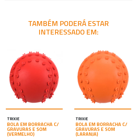
TAMBÉM PODERÁ ESTAR
INTERESSADO EM:
TRIXIE
TRIXIE
BOLA EM BORRACHA C/
BOLA EM BORRACHA C/
GRAVURAS E SOM
GRAVURAS E SOM
(VERMELHO)
(LARANJA)