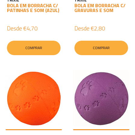
TRIXIE
TRIXIE
BOLA EM BORRACHA C/
BOLA EM BORRACHA C/
PATINHAS E SOM (AZUL)
GRAVURAS E SOM
Desde
€4,70
Desde
€2,80
COMPRAR
COMPRAR