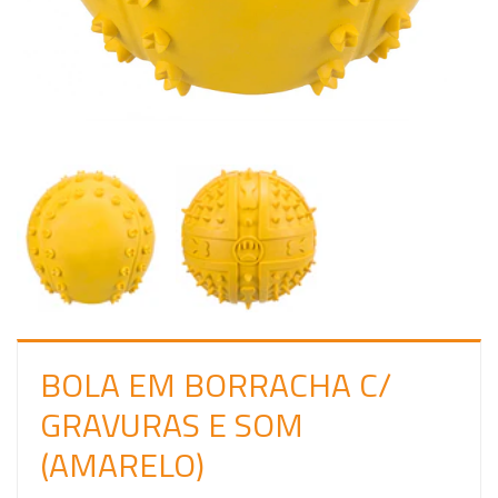
C
I
A
R
S
E
S
S
Ã
O
BOLA EM BORRACHA C/
GRAVURAS E SOM
(AMARELO)