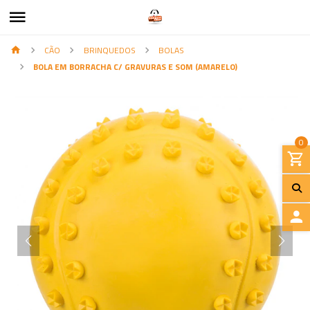
CÃO
BRINQUEDOS
BOLAS
BOLA EM BORRACHA C/ GRAVURAS E SOM (AMARELO)
0
I
N
I