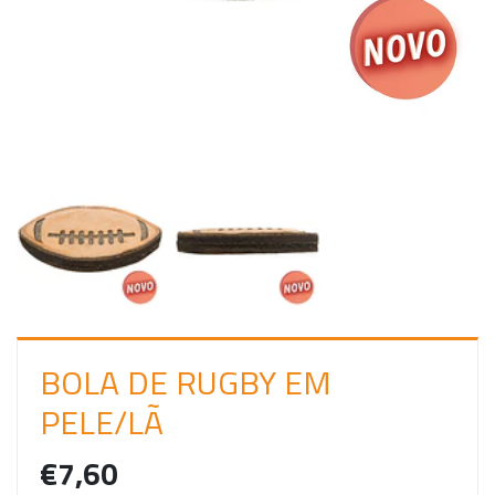
C
I
A
R
S
E
S
S
Ã
O
BOLA DE RUGBY EM
PELE/LÃ
€7,60