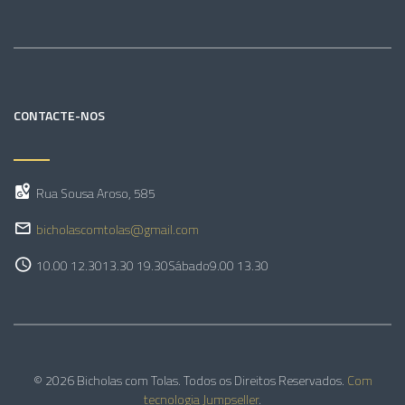
CONTACTE-NOS
Rua Sousa Aroso, 585
bicholascomtolas@gmail.com
10.00 12.30
13.30 19.30
Sábado
9.00 13.30
© 2026 Bicholas com Tolas. Todos os Direitos Reservados.
Com
tecnologia Jumpseller
.