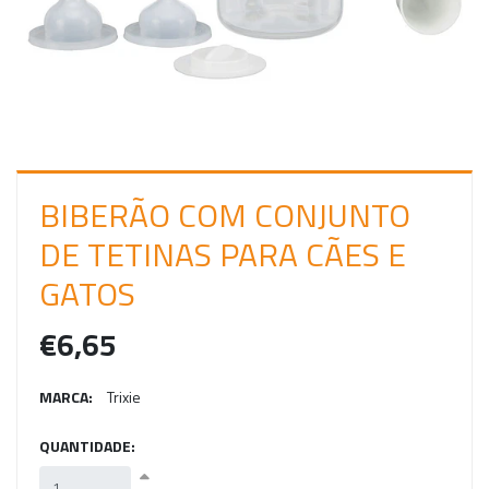
C
I
A
R
S
E
BIBERÃO COM CONJUNTO
S
DE TETINAS PARA CÃES E
S
GATOS
Ã
€6,65
O
MARCA:
Trixie
QUANTIDADE: