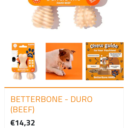
C
I
A
R
S
E
S
S
Ã
O
BETTERBONE - DURO
(BEEF)
€14,32