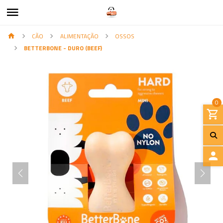
CÃO
ALIMENTAÇÃO
OSSOS
BETTERBONE - DURO (BEEF)
0
I
N
I