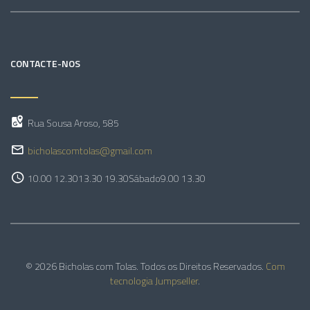
CONTACTE-NOS
Rua Sousa Aroso, 585
bicholascomtolas@gmail.com
10.00 12.30
13.30 19.30
Sábado
9.00 13.30
© 2026 Bicholas com Tolas. Todos os Direitos Reservados.
Com
tecnologia Jumpseller
.