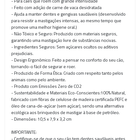
- Para cães que roem com grande intensidade
- Feito com adição de carne de vaca desidratada
- Ajuda a manter dentes e gengivas saudáveis (desenvolvido
para resistir a mastigações intensas, ao mesmo tempo que
promove uma melhor higiene oral.)
- Não Tóxico e Seguro: Produzido com materiais seguros,
garantindo uma mastigação livre de substâncias nocivas.
- Ingredientes Seguros: Sem açúcares ocultos ou aditivos
prejudiciais.
- Design Ergonómico: Feito a pensar no conforto do seu cão,
tornando-o fácil de segurar e roer.
- Produzido de Forma Ética: Criado com respeito tanto pelos
animais como pelo ambiente.
- Produto com Emissões Zero de CO2
- Sustentabilidade e Materiais Eco-Conscientes:100% Natural,
fabricado com fibras de celulose de madeira certificada PEFC e
óleo de cana-de-açúcar (sem açúcar), sendo uma alternativa
ecológica aos brinquedos de mastigar à base de petróleo.
- Dimensões: 10,5 x 7,9 x 3,2 cm
IMPORTANTE:
- Certifique-se de que o seu cão tem dentes saudáveis antes