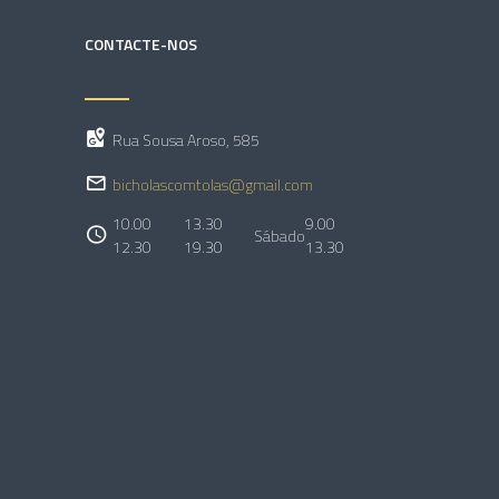
CONTACTE-NOS
Rua Sousa Aroso, 585
bicholascomtolas@gmail.com
10.00
13.30
9.00
Sábado
12.30
19.30
13.30