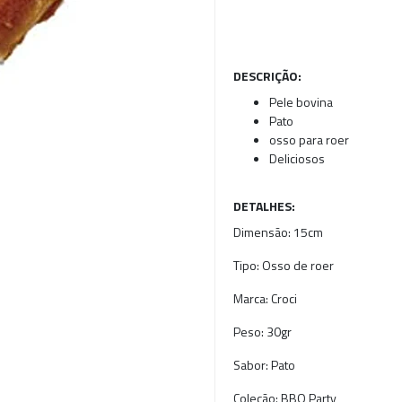
DESCRIÇÃO:
Pele bovina
Pato
osso para roer
Deliciosos
DETALHES:
Dimensão:
15cm
Tipo:
Osso de roer
Marca:
Croci
Peso:
30gr
Sabor:
Pato
Coleção:
BBQ Party