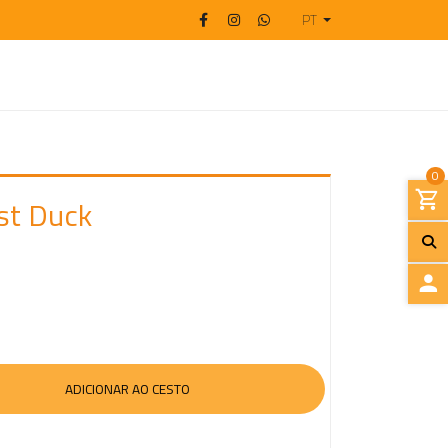
PT
0
st Duck
I
N
I
C