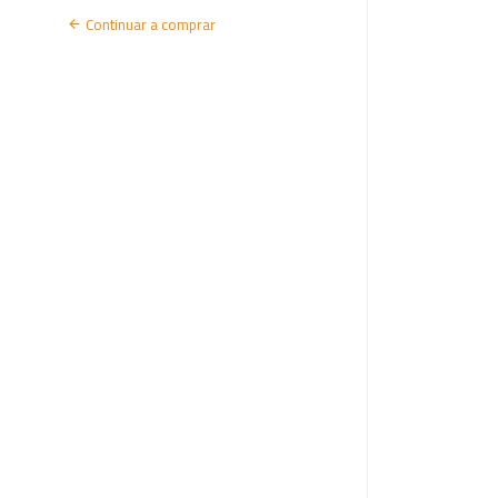
I
Continuar a comprar
A
R
S
E
S
S
Ã
O