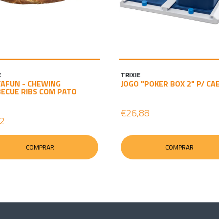
E
TRIXIE
AFUN - CHEWING
JOGO "POKER BOX 2" P/ CA
ECUE RIBS COM PATO
€26,88
92
COMPRAR
COMPRAR