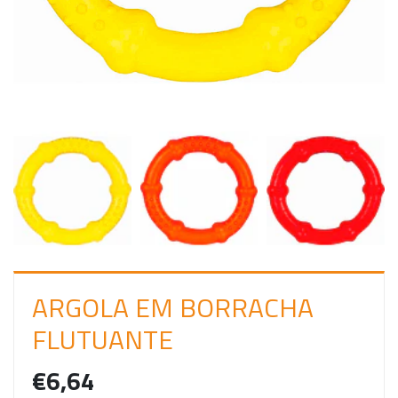
C
I
A
R
S
E
S
S
Ã
O
ARGOLA EM BORRACHA
FLUTUANTE
€6,64