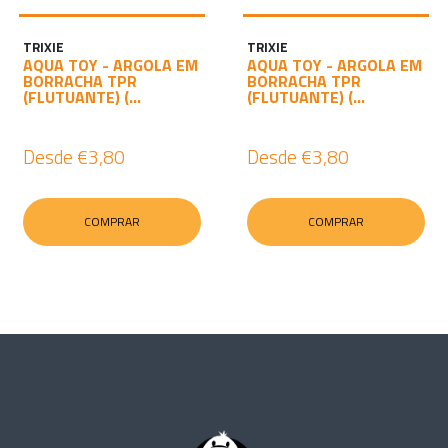
TRIXIE
TRIXIE
AQUA TOY - ARGOLA EM
AQUA TOY - ARGOLA EM
BORRACHA TPR
BORRACHA TPR
(FLUTUANTE) (...
(FLUTUANTE) (...
Desde
€3,80
Desde
€3,80
COMPRAR
COMPRAR