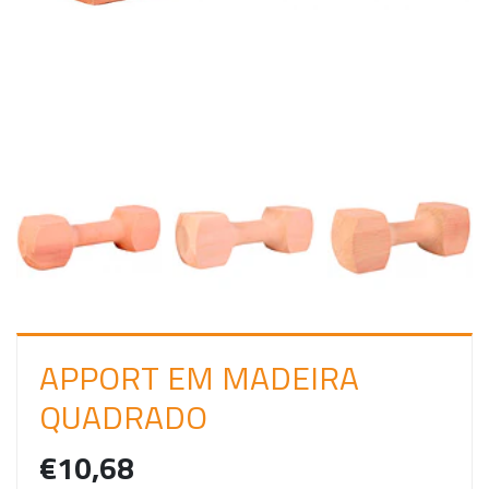
C
I
A
R
S
E
S
S
Ã
O
APPORT EM MADEIRA
QUADRADO
€10,68