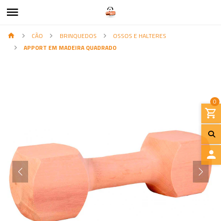
CÃO
BRINQUEDOS
OSSOS E HALTERES
APPORT EM MADEIRA QUADRADO
0
I
N
I