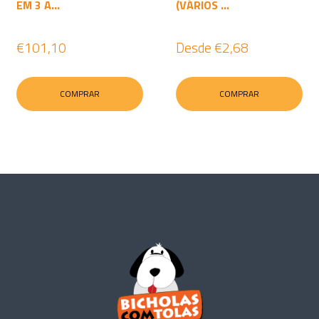
EM 3 A...
(VÁRIOS ...
€101,10
Desde
€2,68
COMPRAR
COMPRAR