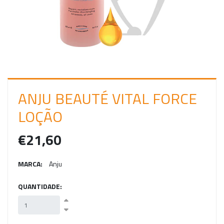
C
I
A
R
S
E
ANJU BEAUTÉ VITAL FORCE
S
LOÇÃO
S
€21,60
Ã
O
MARCA:
Anju
QUANTIDADE: