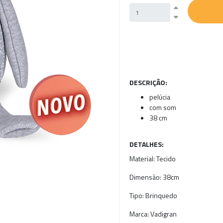
DESCRIÇÃO:
pelúcia
com som
38 cm
DETALHES:
Material:
Tecido
Dimensão:
38cm
Tipo:
Brinquedo
Marca:
Vadigran