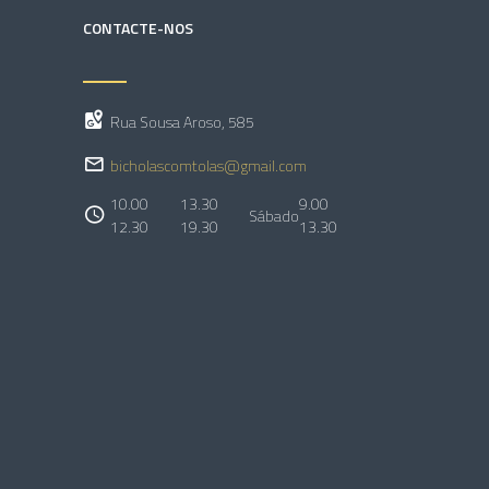
CONTACTE-NOS
Rua Sousa Aroso, 585
bicholascomtolas@gmail.com
10.00
13.30
9.00
Sábado
12.30
19.30
13.30