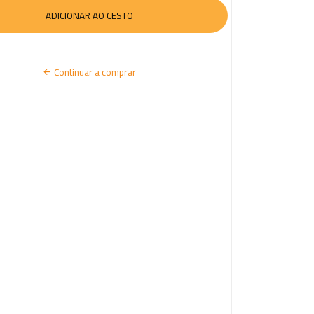
I
A
R
Continuar a comprar
S
E
S
S
Ã
O