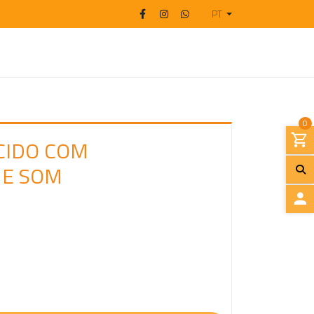
PT
0
CIDO COM
 E SOM
I
N
I
C