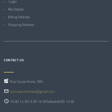
Login
My Details
Billing Address
Shipping Address
CONTACT US
Rua Sousa Aroso, 585
bicholascomtolas@gmail.com
10.00 12.30
13.30 19.30
Sábado
9.00 13.30