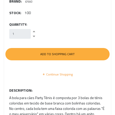
BRAND:
croci
STOCK:
100
QUANTITY:
Continue Shopping
DESCRIPTION:
A bola para cães Party Ténis é composta por 3 bolas de ténis
coloridas em tecido de base branca com bolinhas coloridas.
No centro, cada bola tem uma faixa colorida com as palavras "É
o meu aniversário" em várias cores. Dentro há um apito