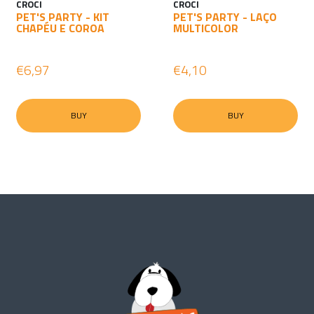
CROCI
CROCI
PET'S PARTY - KIT
PET'S PARTY - LAÇO
CHAPÉU E COROA
MULTICOLOR
€6,97
€4,10
BUY
BUY